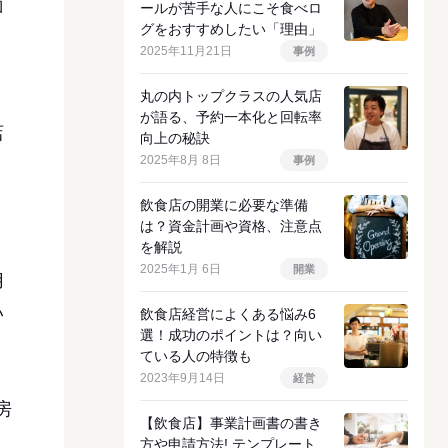
面
ールが苦手な人にこそ食べロ
グをおすすめしたい「理由」
。
2025年11月21日
事例
丸の内トップクラスの人気店
が語る、予約一本化と回転率
店
向上の秘訣
2025年8月 8日
事例
。
飲食店の開業に必要な準備
は？資金計画や資格、注意点
を解説
2025年1月 6日
開業
用
い
飲食店経営によくある悩み6
選！成功のポイントは？向い
ている人の特徴も
2023年9月14日
経営
房
【飲食店】事業計画書の書き
方や申請方法! テンプレート