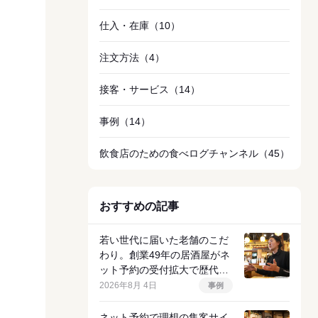
仕入・在庫
（10）
注文方法
（4）
接客・サービス
（14）
事例
（14）
飲食店のための食べログチャンネル
（45）
おすすめの記事
若い世代に届いた老舗のこだ
わり。創業49年の居酒屋がネ
ット予約の受付拡大で歴代ト
ップクラスの売上を達成した
2026年8月 4日
事例
理由
ネット予約で理想の集客サイ