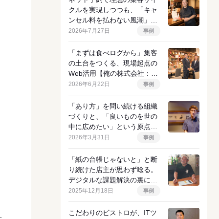
クルを実現しつつも、「キャ
ンセル料を払わない風潮」に
挑む店主の決意
2026年7月27日
事例
「まずは食べログから」集客
の土台をつくる、現場起点の
Web活用【俺の株式会社：イ
ンタビュー前編】
2026年6月22日
事例
「あり方」を問い続ける組織
づくりと、「良いものを世の
中に広めたい」という原点
【APODカンパニー：インタ
2026年3月31日
事例
ビュー前編】
５
「紙の台帳じゃないと」と断
り続けた店主が思わず唸る。
デジタルな課題解決の裏にあ
るアナログな物語
2025年12月18日
事例
こだわりのビストロが、ITツ