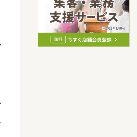
テ
ど
く
ど