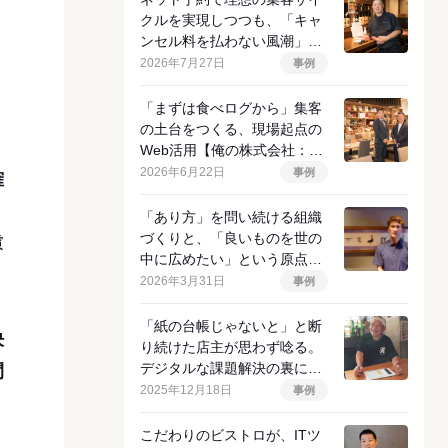
クルを実現しつつも、「キャ
ンセル料を払わない風潮」に
挑む店主の決意
2026年7月27日
事例
「まずは食べログから」集客
の土台をつくる、現場起点の
Web活用【俺の株式会社：イ
ンタビュー前編】
2026年6月22日
事例
確
、
「あり方」を問い続ける組織
づくりと、「良いものを世の
慮
中に広めたい」という原点
【APODカンパニー：インタ
2026年3月31日
事例
ビュー前編】
「紙の台帳じゃないと」と断
決
り続けた店主が思わず唸る。
デジタルな課題解決の裏にあ
間
るアナログな物語
2025年12月18日
事例
ま
こだわりのビストロが、ITツ