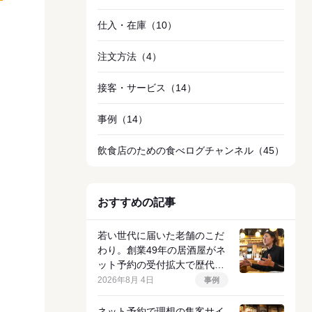
仕入・在庫
（10）
注文方法
（4）
接客・サービス
（14）
事例
（14）
飲食店のための食べログチャンネル
（45）
おすすめの記事
若い世代に届いた老舗のこだ
わり。創業49年の居酒屋がネ
ット予約の受付拡大で歴代ト
ップクラスの売上を達成した
2026年8月 4日
事例
理由
ネット予約で理想の集客サイ