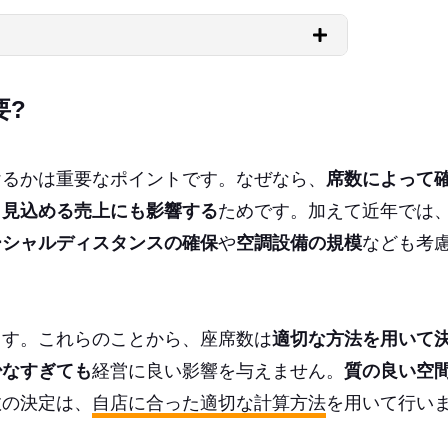
要?
けるかは重要なポイントです。なぜなら、
席数によって
、
見込める売上にも影響する
ためです。加えて近年では
ーシャルディスタンスの確保
や
空調設備の規模
なども考
ます。これらのことから、座席数は
適切な方法を用いて
少なすぎても
経営に良い影響を与えません。
質の良い空
数の決定は、
自店に合った適切な計算方法
を用いて行い