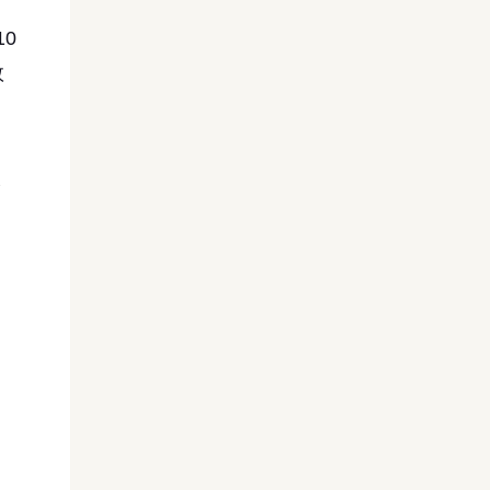
0
数
ま
。
り