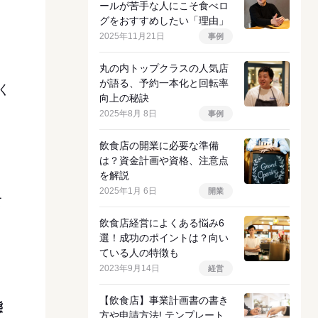
ールが苦手な人にこそ食べロ
グをおすすめしたい「理由」
2025年11月21日
事例
丸の内トップクラスの人気店
が語る、予約一本化と回転率
く
向上の秘訣
2025年8月 8日
事例
飲食店の開業に必要な準備
は？資金計画や資格、注意点
を解説
2025年1月 6日
開業
て
飲食店経営によくある悩み6
選！成功のポイントは？向い
ている人の特徴も
2023年9月14日
経営
【飲食店】事業計画書の書き
態
方や申請方法! テンプレート