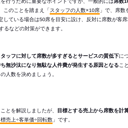
業を行うために重要なポイントですが、一般的には
席数1
。このことを踏まえ「
スタッフの人数×10席
」で、席数
定している場合は50席を目安に設け、反対に席数が客席
保するなどの対策ができます。
スタッフに対して席数が多すぎるとサービスの質低下
に
持ち無沙汰になり無駄な人件費が発生する原因となる
こ
フの人数を決めましょう。
ることを解説しましたが、
目標とする売上から席数を計
目標売上÷客単価÷回転数
」です。