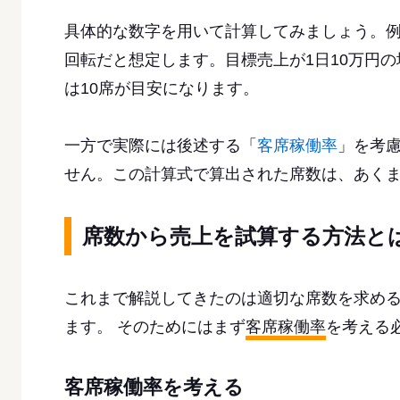
具体的な数字を用いて計算してみましょう。例え
回転だと想定します。目標売上が1日10万円の場合
は10席が目安になります。
一方で実際には後述する「
客席稼働率
」を考
せん。この計算式で算出された席数は、あく
席数から売上を試算する方法と
これまで解説してきたのは適切な席数を求め
ます。 そのためにはまず
客席稼働率
を考える
客席稼働率を考える