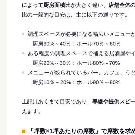
によって厨房面積比
が大きく違い、
店舗全体
比の一般的な目安は、主に以下の通りです。
調理スペースが必要になる幅広いメニュー
厨房30%～40％：ホール70％～60％
ある程度の調理スペースで補える居酒屋や
厨房20%～30％：ホール80%～70%
メニューが絞られているバー、カフェ、う
厨房10％～20%：ホール90％～80%
上記はあくまで目安であり、
導線や提供スピ
えます。
「坪数×1坪あたりの席数」で席数を求