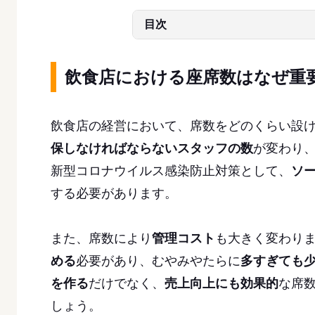
目次
飲食店における座席数はなぜ重
飲食店の経営において、席数をどのくらい設
保しなければならないスタッフの数
が変わり
新型コロナウイルス感染防止対策として、
ソ
する必要があります。
また、席数により
管理コスト
も大きく変わり
める
必要があり、むやみやたらに
多すぎても
を作る
だけでなく、
売上向上にも効果的
な席
しょう。