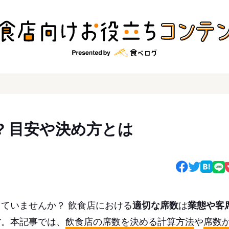
? 目安や決め方とは
ていませんか？ 飲食店における
適切な席数
は
業態や客
す
。本記事では、
飲食店の席数を決める計算方法
や
席数