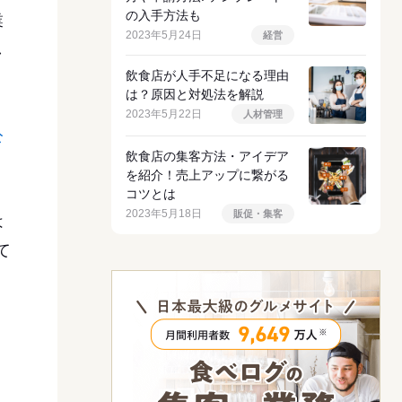
の入手方法も
業
2023年5月24日
経営
し
飲食店が人手不足になる理由
は？原因と対処法を解説
2023年5月22日
人材管理
公
飲食店の集客方法・アイデア
を紹介！売上アップに繋がる
コツとは
2023年5月18日
販促・集客
は
て