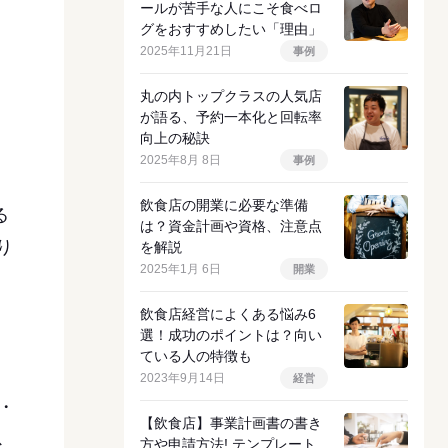
ールが苦手な人にこそ食べロ
グをおすすめしたい「理由」
2025年11月21日
事例
丸の内トップクラスの人気店
が語る、予約一本化と回転率
向上の秘訣
2025年8月 8日
事例
飲食店の開業に必要な準備
る
は？資金計画や資格、注意点
り
を解説
2025年1月 6日
開業
飲食店経営によくある悩み6
選！成功のポイントは？向い
、
ている人の特徴も
2023年9月14日
経営
・
【飲食店】事業計画書の書き
ス
方や申請方法! テンプレート