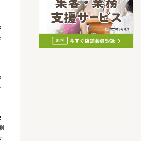
の
性
。
の
ー
R
側
サ