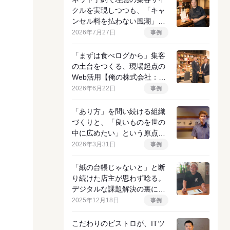
クルを実現しつつも、「キャ
ンセル料を払わない風潮」に
挑む店主の決意
2026年7月27日
事例
「まずは食べログから」集客
の土台をつくる、現場起点の
Web活用【俺の株式会社：イ
ンタビュー前編】
2026年6月22日
事例
「あり方」を問い続ける組織
づくりと、「良いものを世の
中に広めたい」という原点
【APODカンパニー：インタ
2026年3月31日
事例
ビュー前編】
「紙の台帳じゃないと」と断
り続けた店主が思わず唸る。
デジタルな課題解決の裏にあ
るアナログな物語
2025年12月18日
事例
こだわりのビストロが、ITツ