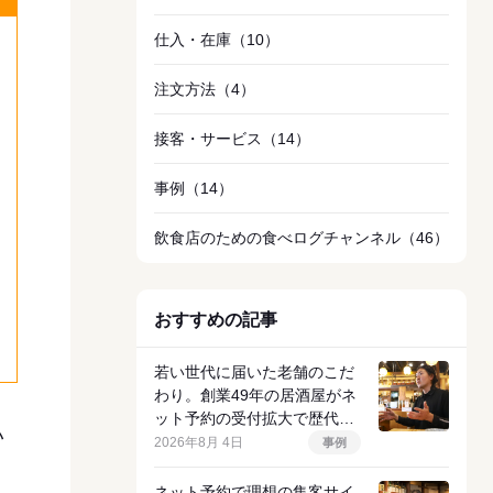
仕入・在庫
（10）
注文方法
（4）
接客・サービス
（14）
事例
（14）
飲食店のための食べログチャンネル
（46）
おすすめの記事
若い世代に届いた老舗のこだ
わり。創業49年の居酒屋がネ
ット予約の受付拡大で歴代ト
い
ップクラスの売上を達成した
2026年8月 4日
事例
理由
、
ネット予約で理想の集客サイ