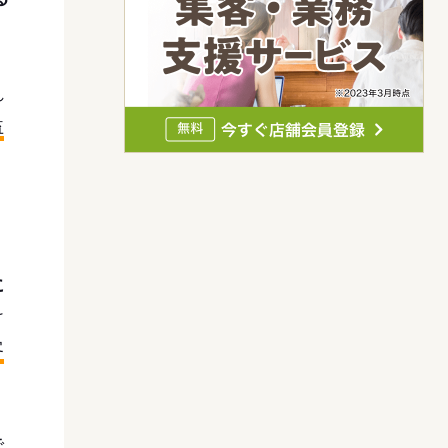
れ
益
に
け
客
で