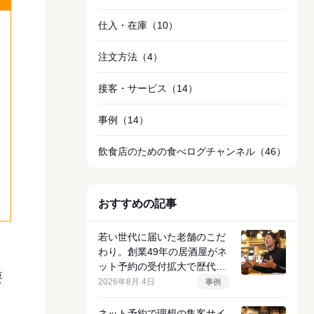
仕入・在庫
（10）
注文方法
（4）
接客・サービス
（14）
事例
（14）
飲食店のための食べログチャンネル
（46）
おすすめの記事
若い世代に届いた老舗のこだ
わり。創業49年の居酒屋がネ
ット予約の受付拡大で歴代ト
要
ップクラスの売上を達成した
2026年8月 4日
事例
理由
ネット予約で理想の集客サイ