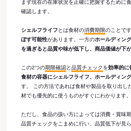
まず現在の在庫状況を正確に把握するために
確認します。
シェルフライフ
とは食材の
消費期限
のことで
ぼす可能性
があります。一方の
ホールディン
を過ぎると品質や味が低下し、商品価値が下
この2つの
期限確認
と
品質チェック
を
効率的に
食材の容器にシェルフライフ、ホールディン
す。 この方法であれば食材や製品を取り出し
材でも優先的に使うものがすぐにわかります
ただし、食品の扱い方によっては消費・賞味
品質チェックをこまめに行い、品質低下が見