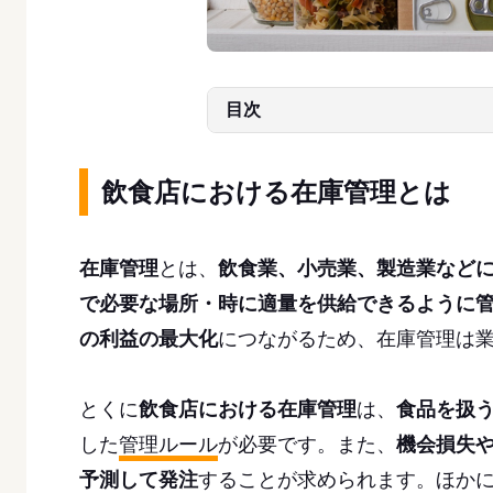
目次
飲食店における在庫管理とは
在庫管理
とは、
飲食業、小売業、製造業など
で必要な場所・時に適量を供給できるように
の利益の最大化
につながるため、在庫管理は
とくに
飲食店における在庫管理
は、
食品を扱
した
管理ルール
が必要です。また、
機会損失
予測して発注
することが求められます。ほか