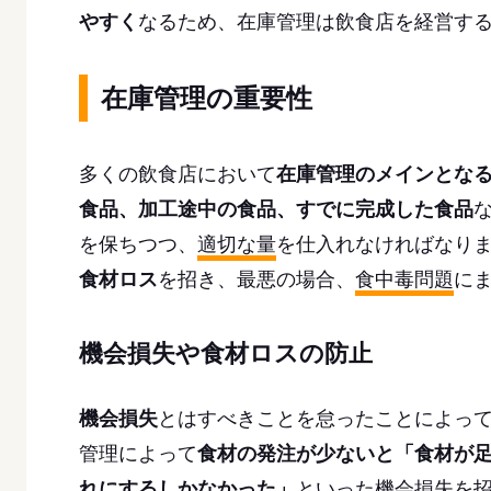
やすく
なるため、在庫管理は飲食店を経営す
在庫管理の重要性
多くの飲食店において
在庫管理のメインとな
食品、加工途中の食品、すでに完成した食品
を保ちつつ、
適切な量
を仕入れなければなり
食材ロス
を招き、最悪の場合、
食中毒問題
に
機会損失や食材ロスの防止
機会損失
とはすべきことを怠ったことによっ
管理によって
食材の発注が少ないと「食材が
れにするしかなかった」
といった機会損失を招