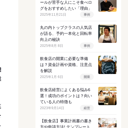
ールが苦手な人にこそ食べロ
グをおすすめしたい「理由」
2025年11月21日
事例
丸の内トップクラスの人気店
が語る、予約一本化と回転率
向上の秘訣
2025年8月 8日
事例
飲食店の開業に必要な準備
は？資金計画や資格、注意点
態
を解説
2025年1月 6日
開業
業
飲食店経営によくある悩み6
選！成功のポイントは？向い
ている人の特徴も
底
2023年9月14日
経営
を
【飲食店】事業計画書の書き
し
方や申請方法! テンプレート