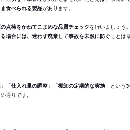
まま食べられる製品
があります。
庫の点検をかねてこまめな品質チェック
を行いましょう
ある場合には、迷わず廃棄
して
事故を未然に防ぐ
ことは
握
」「
仕入れ量の調整
」「
棚卸の定期的な実施
」という
3
下の通りです。