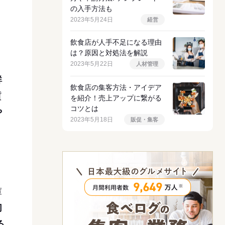
の入手方法も
2023年5月24日
経営
飲食店が人手不足になる理由
は？原因と対処法を解説
2023年5月22日
人材管理
鮮
飲食店の集客方法・アイデア
質
を紹介！売上アップに繋がる
コツとは
や
2023年5月18日
販促・集客
庫
切
る