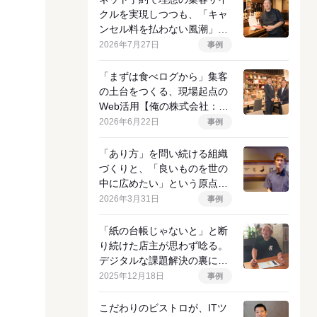
クルを実現しつつも、「キャ
ンセル料を払わない風潮」に
挑む店主の決意
2026年7月27日
事例
「まずは食べログから」集客
の土台をつくる、現場起点の
Web活用【俺の株式会社：イ
ンタビュー前編】
2026年6月22日
事例
「あり方」を問い続ける組織
づくりと、「良いものを世の
中に広めたい」という原点
【APODカンパニー：インタ
2026年3月31日
事例
ビュー前編】
「紙の台帳じゃないと」と断
り続けた店主が思わず唸る。
デジタルな課題解決の裏にあ
るアナログな物語
2025年12月18日
事例
こだわりのビストロが、ITツ