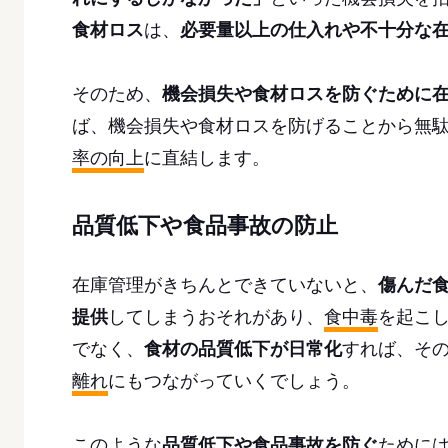
食材ロス
は、
必要量以上の仕入れや不十分な
そのため、
機会損失や食材ロスを防ぐために
ば、機会損失や食材ロスを防げることから無
率の向上
に直結します。
品質低下や食品事故の防止
在庫管理がきちんとできていないと、
傷んだ
提供
してしまうおそれがあり、
食中毒
を起こ
でなく、
食材の品質低下が日常化
すれば、そ
離れ
にもつながっていくでしょう。
このような
品質低下や食品事故を防ぐ
ために