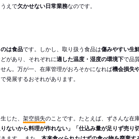
るうえで
欠かせない日常業務
なのです。
るのは食品
です。しかし、取り扱う食品は
傷みやすい生
などがあり、それぞれに
適した温度・湿度の環境下
で品
ません。万が一、在庫管理がおろそかになれば
機会損失
まで発展するおそれがあります。
て生じた、
架空損失
のことです。たとえば、ずさんな在
足りないから料理が作れない」「仕込み量が足りず売り
きます。 また、
本来食べられたはずの食べ物を廃棄す