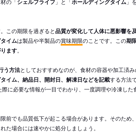
食材の「
シェルフライフ
」と「
ホールディングタイム
」
す。この期限を過ぎると
品質が変化して人体に悪影響を
グタイム
は製品や半製品の
賞味期限
のことです。この
期
がります
。
行う方法
としておすすめなのが、食材の容器や加工済み
グタイム、納品日、開封日、解凍日などを記載
する方法
た際に必要な情報が一目でわかり、一度調理や冷凍した
。
期限前でも品質低下が起こる場合があります。そのため
られた場合には速やかに処分しましょう。