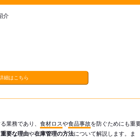
紹介
詳細はこちら
する業務であり、
食材ロス
や
食品事故
を防ぐためにも重
て重要な理由
や
在庫管理の方法
について解説します。ま