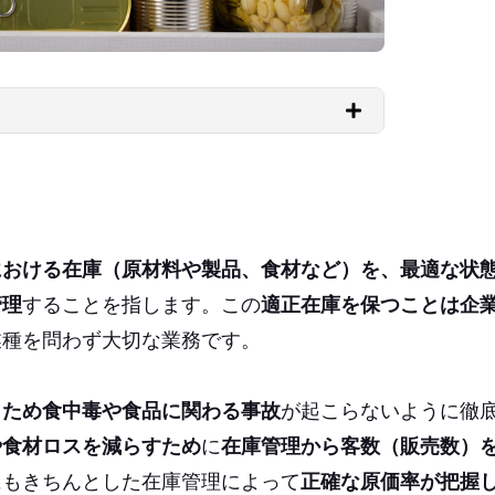
における在庫（原材料や製品、食材など）を、最適な状
管理
することを指します。この
適正在庫を保つことは企
業種を問わず大切な業務です。
うため食中毒や食品に関わる事故
が起こらないように徹
や食材ロスを減らすため
に
在庫管理から客数（販売数）
にもきちんとした在庫管理によって
正確な原価率が把握