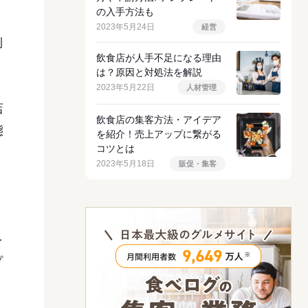
の入手方法も
2023年5月24日
経営
側
飲食店が人手不足になる理由
は？原因と対処法を解説
2023年5月22日
人材管理
店
飲食店の集客方法・アイデア
態
を紹介！売上アップに繋がる
コツとは
2023年5月18日
販促・集客
を
プ