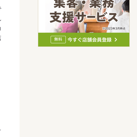
で
れ
力
店
け