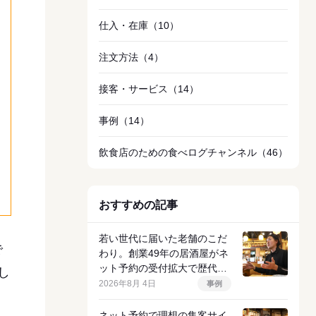
仕入・在庫
（10）
注文方法
（4）
接客・サービス
（14）
事例
（14）
飲食店のための食べログチャンネル
（46）
おすすめの記事
若い世代に届いた老舗のこだ
で
わり。創業49年の居酒屋がネ
ット予約の受付拡大で歴代ト
し
ップクラスの売上を達成した
2026年8月 4日
事例
理由
ネット予約で理想の集客サイ