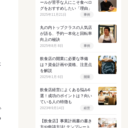
ールが苦手な人にこそ食べロ
グをおすすめしたい「理由」
2025年11月21日
事例
丸の内トップクラスの人気店
が語る、予約一本化と回転率
向上の秘訣
2025年8月 8日
事例
飲食店の開業に必要な準備
は
は？資金計画や資格、注意点
を解説
2025年1月 6日
開業
飲食店経営によくある悩み6
選！成功のポイントは？向い
ている人の特徴も
2023年9月14日
で
経営
つ
【飲食店】事業計画書の書き
方や申請方法! テンプレート