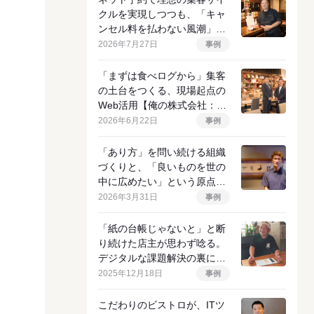
クルを実現しつつも、「キャ
ンセル料を払わない風潮」に
挑む店主の決意
2026年7月27日
事例
「まずは食べログから」集客
の土台をつくる、現場起点の
Web活用【俺の株式会社：イ
ンタビュー前編】
2026年6月22日
事例
「あり方」を問い続ける組織
づくりと、「良いものを世の
中に広めたい」という原点
【APODカンパニー：インタ
2026年3月31日
事例
ビュー前編】
「紙の台帳じゃないと」と断
り続けた店主が思わず唸る。
デジタルな課題解決の裏にあ
るアナログな物語
2025年12月18日
事例
こだわりのビストロが、ITツ